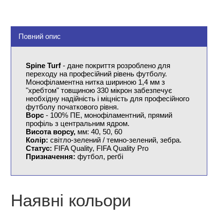
Повний опис
Spine Turf
- дане покриття розроблено для
переходу на професійний рівень футболу.
Монофіламентна нитка шириною 1,4 мм з
"хребтом" товщиною 330 мікрон забезпечує
необхідну надійність і міцність для професійного
футболу початкового рівня.
Ворс
- 100% ПЕ, монофіламентний, прямий
профіль з центральним ядром.
Висота ворсу,
мм: 40, 50, 60
Колір:
світло-зелений / темно-зелений, зебра.
Статус:
FIFA Quality, FIFA Quality Pro
Призначення:
футбол, регбі
Наявні кольори