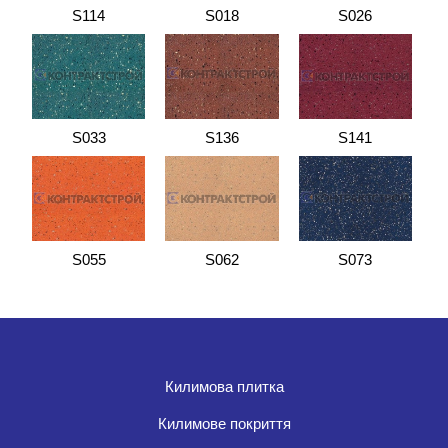
S114
S018
S026
S033
S136
S141
S055
S062
S073
Килимова плитка
Килимове покриття