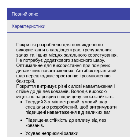
Повний опис
Характеристики
Покриття розроблено для повсякденного
використання в кардіоцентрах, тренувальних
залах та інших місцях загального користування.
Не потребує додаткового захисного шару.
Оптимальне для використання при помірних
динамічних навантаженнях. Антибактеріальний
шар перешкоджає зростанню і розмноженню
бактерій.
Покриття витримує різні силові навантаження і
стійке до дії лез ковзанів. Володіє високою
міцністю на розрив і підвищену зносостійкість.
Твердий 3-х міліметровий гумовий шар
спеціально розроблений, щоб витримувати
підвищені навантаження від великих ваг
Підвищена стійкість до впливу від лез
ковзанів.
Усуває неприємні запахи