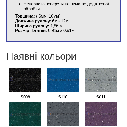
Непориста поверхня не вимагає додаткової
обробки
Товщина:
( 6мм, 10мм)
Довжина рулону
: 6м - 12м
Ширина рулону:
1,86 м
Розмір Плитки:
0.91м x 0.91м
Наявні кольори
S008
S110
S011