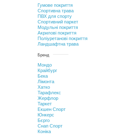
Гумове покриття
Спортивна трава
ПВХ для спорту
Спортивний паркет
Модульні покриття
Акрилові покриття
Поліуретанові покриття
Ландшафтна трава
Бренд
Мондо
Крайбург
Бека
Лімонта
Хатко
Тарафлекс
Жерфлор
Таркет
Екшен Спорт
Юнкерс
Бєрго
Снап Спорт
Коніка