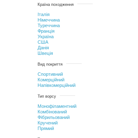
Країна походження
Італія
Німеччина
Туреччина
Франція
Україна
США
Данія
Швеція
Вид покриття
Спортивний
Комерційний
Напівкомерційний
Тип ворсу
Монофіламентний
Комбінований
Фібрильований
Кручений
Прямий