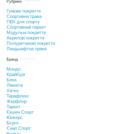
Рубрики
Гумове покриття
Спортивна трава
ПВХ для спорту
Спортивний паркет
Модульні покриття
Акрилові покриття
Поліуретанові покриття
Ландшафтна трава
Бренд
Мондо
Крайбург
Бека
Лімонта
Хатко
Тарафлекс
Жерфлор
Таркет
Екшен Спорт
Юнкерс
Бєрго
Снап Спорт
Коніка