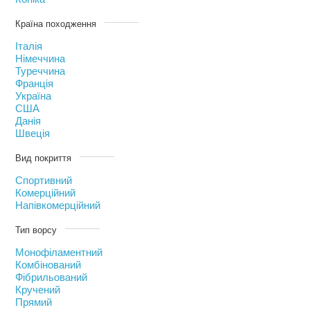
Країна походження
Італія
Німеччина
Туреччина
Франція
Україна
США
Данія
Швеція
Вид покриття
Спортивний
Комерційний
Напівкомерційний
Тип ворсу
Монофіламентний
Комбінований
Фібрильований
Кручений
Прямий