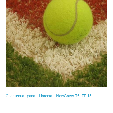
Спортивна трава – Limonta – NewGrass T6-ITF 15