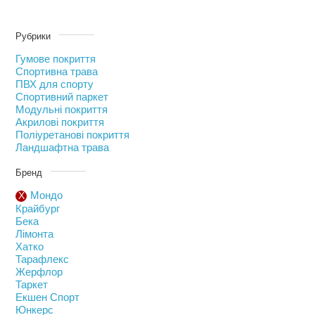
Рубрики
Гумове покриття
Спортивна трава
ПВХ для спорту
Спортивний паркет
Модульні покриття
Акрилові покриття
Поліуретанові покриття
Ландшафтна трава
Бренд
Мондо
Крайбург
Бека
Лімонта
Хатко
Тарафлекс
Жерфлор
Таркет
Екшен Спорт
Юнкерс