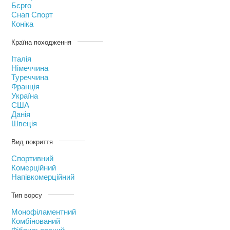
Бєрго
Снап Спорт
Коніка
Країна походження
Італія
Німеччина
Туреччина
Франція
Україна
США
Данія
Швеція
Вид покриття
Спортивний
Комерційний
Напівкомерційний
Тип ворсу
Монофіламентний
Комбінований