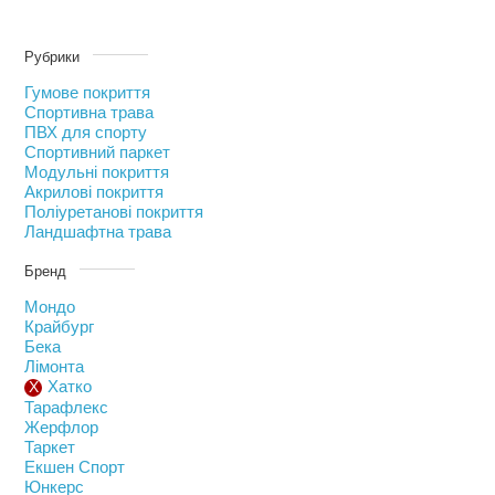
Рубрики
Гумове покриття
Спортивна трава
ПВХ для спорту
Спортивний паркет
Модульні покриття
Акрилові покриття
Поліуретанові покриття
Ландшафтна трава
Бренд
Мондо
Крайбург
Бека
Лімонта
Хатко
Тарафлекс
Жерфлор
Таркет
Екшен Спорт
Юнкерс