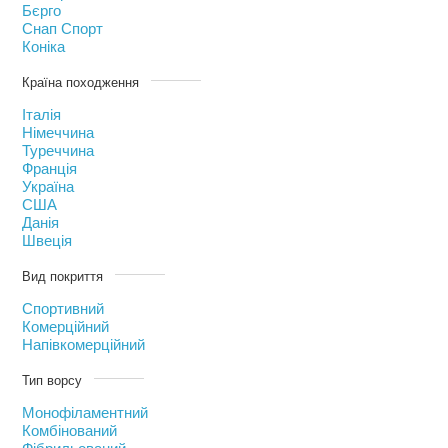
Бєрго
Снап Спорт
Коніка
Країна походження
Італія
Німеччина
Туреччина
Франція
Україна
США
Данія
Швеція
Вид покриття
Спортивний
Комерційний
Напівкомерційний
Тип ворсу
Монофіламентний
Комбінований